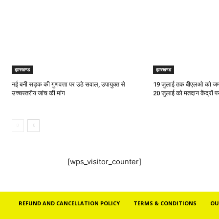
झारखण्ड
झारखण्ड
नई बनी सड़क की गुणवत्ता पर उठे सवाल, उपायुक्त से
19 जुलाई तक बीएलओ को जमा क
उच्चस्तरीय जांच की मांग
20 जुलाई को मतदान केंद्रों 
[wps_visitor_counter]
REFUND AND CANCELLATION POLICY
TERMS & CONDITIONS
OU